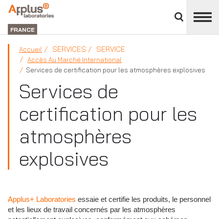
Fermer
DIVISION
le
LABORATORIES
FRANCE
panneau
des
SERVICES
SERVICE
Accueil
divisions
Accès Au Marché International
Services de certification pour les atmosphères explosives
Services de
certification pour les
atmosphères
explosives
Applus+ Laboratories
essaie et certifie les produits, le personnel
et les lieux de travail concernés par les atmosphères