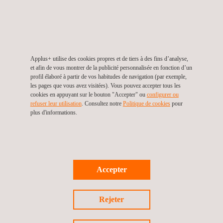
systèmes de protection destinés à être utilisés dans des
atmosphères potentiellement explosives Règlements 2016.
Applus+ utilise des cookies propres et de tiers à des fins d’analyse,
et afin de vous montrer de la publicité personnalisée en fonction d’un
profil élaboré à partir de vos habitudes de navigation (par exemple,
les pages que vous avez visitées). Vous pouvez accepter tous les
cookies en appuyant sur le bouton "Accepter" ou
configurer ou
refuser leur utilisation
. Consultez notre
Politique de cookies
pour
plus d'informations.
Accepter
ÉTATS-UNIS ET CANADA :
CERTIFICATION DES
Rejeter
ÉQUIPEMENTS HAZLOC ET