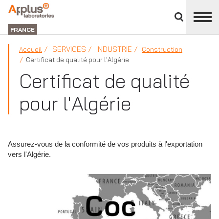
Fermer
DIVISION
le
LABORATORIES
FRANCE
panneau
des
SERVICES
INDUSTRIE
Accueil
Construction
divisions
Certificat de qualité pour l'Algérie
Certificat de qualité
pour l'Algérie
Assurez-vous de la conformité de vos produits à l'exportation
vers l'Algérie.