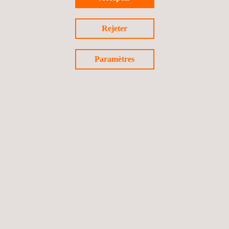
Rejeter
Paramètres
CONTACTEZ-NOUS
Restons connectés
©2026 Applus+
Politique de confidentialité