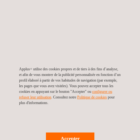
entreprise en a besoin.
Applus+ dispose des qualifications et des accords
nécessaires pour aider votre entreprise à accéder au
marché mondial en garantissant que vos produits sont
conformes aux certifications internationales les plus
importantes.
Applus+ utilise des cookies propres et de tiers à des fins d’analyse,
Avantages
et afin de vous montrer de la publicité personnalisée en fonction d’un
Possibilité de commercialiser vos produits en Algérie
profil élaboré à partir de vos habitudes de navigation (par exemple,
les pages que vous avez visitées). Vous pouvez accepter tous les
Simplification du processus de certification internationale
cookies en appuyant sur le bouton "Accepter" ou
configurer ou
pour votre produit, en évitant la duplication des essais et
refuser leur utilisation
. Consultez notre
Politique de cookies
pour
plus d'informations.
des procédures
Disposer d'un partenaire spécialisé dans les normes
internationales pour l'importation et l'exportation de
produits
Accepter