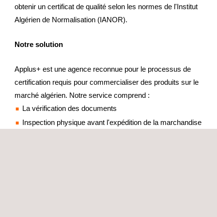
obtenir un certificat de qualité selon les normes de l'Institut
Algérien de Normalisation (IANOR).
Notre solution
Applus+ est une agence reconnue pour le processus de
certification requis pour commercialiser des produits sur le
marché algérien. Notre service comprend :
La vérification des documents
Inspection physique avant l'expédition de la marchandise
Extension du certificat de qualité
Nous nous adaptons aux caractéristiques de production de
nos clients et nous sommes présents dans les sites de
production les plus importants du monde. Nous disposons
d'un réseau de techniciens qualifiés pour effectuer les
inspections et les contrôles correspondants là où votre