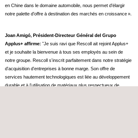
en Chine dans le domaine automobile, nous permet d’élargir
notre palette d’offre à destination des marchés en croissance ».
Joan Amigó, Président-Directeur Général del Grupo
Applus+ affirme:
"Je suis ravi que Rescoll ait rejoint Applus+
et je souhaite la bienvenue à tous ses employés au sein de
notre groupe. Rescoll s'inscrit parfaitement dans notre stratégie
d'acquisition d'entreprises à bonne marge. Son offre de
services hautement technologiques est liée au développement
durable et à l'utilisation de matériaux plus respectueux de
l'environnement pour l'aérospatiale et d'autres industries."
José Alcorta, Président-Directeur Général de Rescoll,
ajoute:
"Rescoll a connu une croissance régulière depuis sa
création et a maintenant besoin d'un partenaire externe pour
poursuivre et accélérer son développement. Nous apporterons