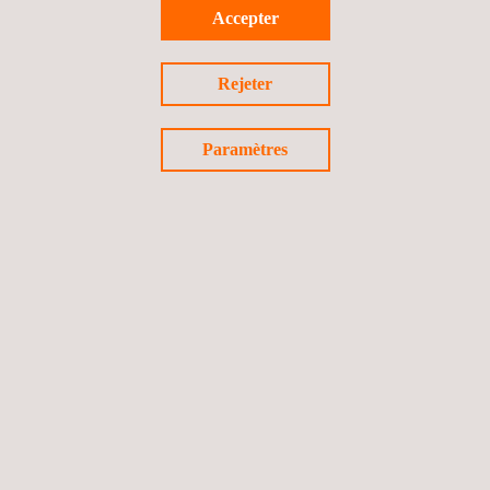
Accepter
For more information, visit:
https://www.applus.com/global/en/
Rejeter
Paramètres
Applus+ Contact pour les médias:
María de Sancha Rojo
+34 691 250 977
maria.sancha@applus.com
Pour plus d'information veuillez contacter
María de Sancha