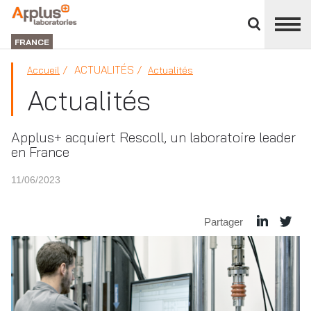
Fermer
DIVISION
le
LABORATORIES
FRANCE
panneau
des
ACTUALITÉS
Accueil
Actualités
divisions
Actualités
Applus+ acquiert Rescoll, un laboratoire leader
en France
11/06/2023
Partager