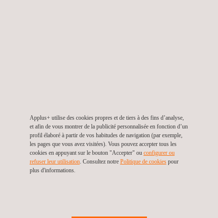
à ses services de développement durable qui aident les clients
à atteindre leurs objectifs sociaux et environnementaux. La
stratégie du Groupe s'aligne sur les mégatendances mondiales
de la transition énergétique, de l'électrification et de la
connectivité. Applus+ encourage l'innovation et la numérisation
à tous les niveaux et investit dans le développement de
solutions propriétaires, avec 151 brevets en vigueur provenant
de 34 familles différentes et plus de 210 projets de recherche.
Basée en Espagne et cotée sur les bourses espagnoles,
Applus+ utilise des cookies propres et de tiers à des fins d’analyse,
et afin de vous montrer de la publicité personnalisée en fonction d’un
Applus+ opère dans plus de 65 pays et emploie plus de 26 000
profil élaboré à partir de vos habitudes de navigation (par exemple,
personnes. Au cours de l'exercice 2022, Applus+ a réalisé un
les pages que vous avez visitées). Vous pouvez accepter tous les
cookies en appuyant sur le bouton "Accepter" ou
configurer ou
chiffre d'affaires de 2,05 milliards ¤ et un bénéfice d'exploitation
refuser leur utilisation
. Consultez notre
Politique de cookies
pour
ajusté de 202 millions ¤. Le nombre total d'actions est de 135
plus d'informations.
867 508. la certification".
ISIN:
ES0105022000
Symbol
: APPS-MC