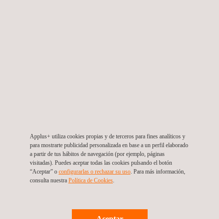
EN 300 328
EN 301 893
EN 300 440
EN 302 291
Intentional Radiators - FCC Part 15 Subpart C
U-NII without DFS Intentional Radiators - FCC Part
15, Subpart E
U-NII with DFS Intentional Radiators - FCC Part 15,
Subpart E
UWB Intentional Radiators - FCC Part 15, Subpart F
Applus+ utiliza cookies propias y de terceros para fines analíticos y
BPL Intentional Radiators - FCC Part 15, Subpart G
para mostrarte publicidad personalizada en base a un perfil elaborado
a partir de tus hábitos de navegación (por ejemplo, páginas
White Space Device Intentional Radiators - FCC Part
visitadas). Puedes aceptar todas las cookies pulsando el botón
“Aceptar” o
configurarlas o rechazar su uso
. Para más información,
15, Subpart
consulta nuestra
Política de Cookies
. ​
ANSI C63.10 2013
Ensayos de Seguridad Eléctrica
para equipos
inalámbricos
.
Aceptar