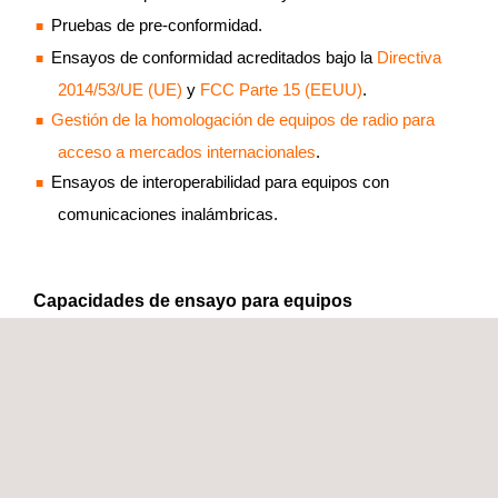
Pruebas de pre-conformidad.
Ensayos de conformidad acreditados bajo la
Directiva
2014/53/UE (UE)
y
FCC Parte 15 (EEUU)
.
Gestión de la homologación de equipos de radio para
acceso a mercados internacionales
.
Ensayos de interoperabilidad para equipos con
comunicaciones inalámbricas.
Capacidades de ensayo para equipos
inalámbricos
Ensayos de Compatibilidad
Electromagnética
para
equipos inalámbricos, especialmente para equipos de
corto-alcance, RFID, NFC, Radio Móvil Privada,
WLAN/WPAN/RLAN (Bluetooth, Wi-Fi, ZigBee, etc),