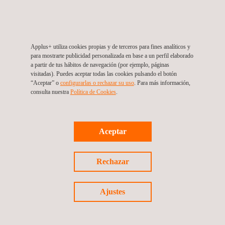
La normativa de referencia aplicable para la certificación
Applus+ de hormigón es el real decreto 1247/2008 de 18 de
julio, en el que se aprueba la nueva instrucción del
Applus+ utiliza cookies propias y de terceros para fines analíticos y
para mostrarte publicidad personalizada en base a un perfil elaborado
hormigón estructural EHE 2008.
a partir de tus hábitos de navegación (por ejemplo, páginas
visitadas). Puedes aceptar todas las cookies pulsando el botón
“Aceptar” o
configurarlas o rechazar su uso
. Para más información,
En Applus+, llevamos más de 100 años trabajando con
consulta nuestra
Política de Cookies
. ​
todo el sector de la construcción, realizando procesos de
certificaciones y miles de ensayos de múltiples productos
tanto para empresas nacionales como europeas.
Aceptar
Beneficios
Rechazar
Exención del cliente del productor de realizar ensayos de
control en la obra.
Ajustes
Reducir los coeficientes de seguridad en el
dimensionado de la estructura.
Hormigón con valores técnicos más precisos,