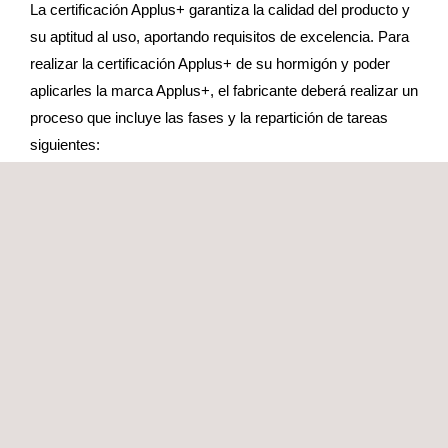
La certificación Applus+ garantiza la calidad del producto y
su aptitud al uso, aportando requisitos de excelencia. Para
realizar la certificación Applus+ de su hormigón y poder
aplicarles la marca Applus+, el fabricante deberá realizar un
proceso que incluye las fases y la repartición de tareas
siguientes:
Tareas del fabricante:
Ensayos de autocontrol (control intensivo en la fase
inicial)
Ensayos de contraste
Implantación del control de producción en fábrica
Implantación de un sistema de calidad
Procesos de aseguramiento de la calidad mantenidos en
el tiempo
Tareas de Applus+ como organismo de certificación: