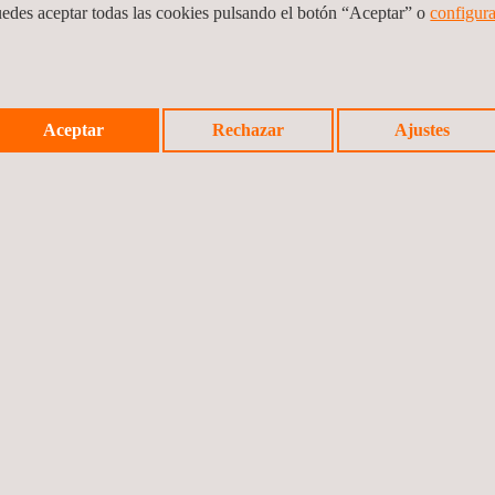
uedes aceptar todas las cookies pulsando el botón “Aceptar” o
configura
Aceptar
Rechazar
Ajustes
ÓN FELICA
ndar PCI MPoC
Certificación NESAS