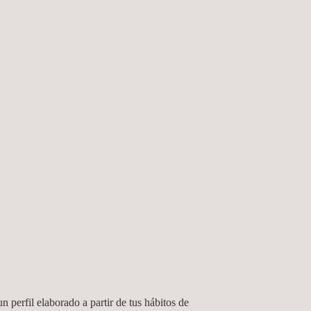
ión, los ingenieros de Applus+ nunca participarán
n perfil elaborado a partir de tus hábitos de