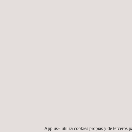
Ensayos de pre-certificación (quality analysis)
Identificación de las normativas, reglamentacion
Información sobre el proceso y los requisitos 
Ensayos de certificación
Nota: Dado que Applus+ Laboratories está acredit
en el desarrollo de producto o la implementación d
Applus+ utiliza cookies propias y de terceros pa