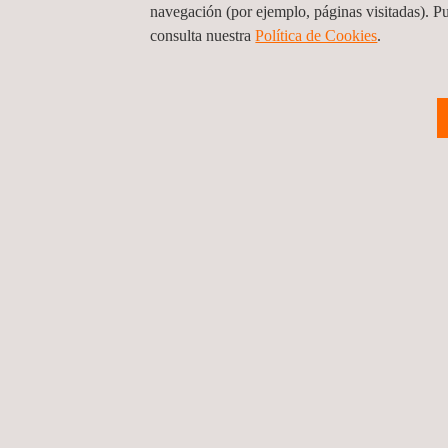
navegación (por ejemplo, páginas visitadas). P
consulta nuestra
Política de Cookies
. ​
SERVICIOS RELACIONADOS A CERTIFICACI
Common Criteria Certification
Está