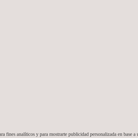
es, requisitos aplicables al producto
del mismo
ado como laboratorio independiente por varios esquemas de certificac
e soluciones, garantizando así su imparcialidad.
ra fines analíticos y para mostrarte publicidad personalizada en base a u