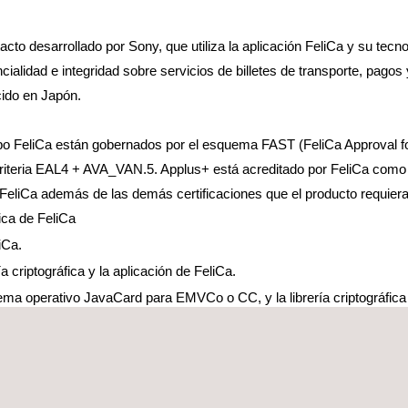
ntacto desarrollado por Sony, que utiliza la aplicación FeliCa y su t
cialidad e integridad sobre servicios de billetes de transporte, pago
cido en Japón.
 FeliCa están gobernados por el esquema FAST (FeliCa Approval for 
riteria EAL4 + AVA_VAN.5. Applus+ está acreditado por FeliCa como l
FeliCa además de las demás certificaciones que el producto requiera
fica de FeliCa
iCa.
 criptográfica y la aplicación de FeliCa.
a operativo JavaCard para EMVCo o CC, y la librería criptográfica 
r desde las fases iniciales de desarrollo del producto para acelerar e