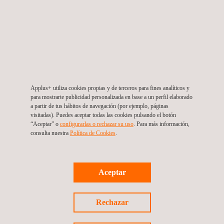
estado no estacionario, según NT-BUILD 492.
Applus+ utiliza cookies propias y de terceros para fines analíticos y
para mostrarte publicidad personalizada en base a un perfil elaborado
SOLICITE PRESUPUESTO
a partir de tus hábitos de navegación (por ejemplo, páginas
visitadas). Puedes aceptar todas las cookies pulsando el botón
“Aceptar” o
configurarlas o rechazar su uso
. Para más información,
consulta nuestra
Política de Cookies
. ​
SERVICIOS RELACIONADOS A ENSAYO DE ADITIVOS
PARA HORMIGONES, MORTEROS Y PASTAS PARA
Aceptar
EVALUAR DAÑOS POR CORROSIÓN
Rechazar