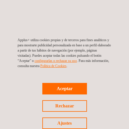
de tracción, de fatiga y de tenacidad de fractura.
Tras llevar a cabo ensayos cuantitativos y cualitativos de forma
exhaustiva, los fabricantes de piezas alcanzan la fase de
Producción en Serie
.
Applus+ utiliza cookies propias y de terceros para fines analíticos y
para mostrarte publicidad personalizada en base a un perfil elaborado
a partir de tus hábitos de navegación (por ejemplo, páginas
visitadas). Puedes aceptar todas las cookies pulsando el botón
“Aceptar” o
configurarlas o rechazar su uso
. Para más información,
consulta nuestra
Política de Cookies
. ​
Llegados a este punto, el control de calidad se hace esencial,
Aceptar
ya que los fabricantes de piezas necesitan garantizar la
estabilidad del proceso de impresión. Los ensayos de control
Rechazar
de calidad llevados a cabo sobre las piezas suelen incluir una
inspección visual, control dimensional y ensayos no
Ajustes
destructivos NDT (como la radiografía digital y la localización