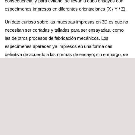
consecuencia, y para evitarlo, se llevan a cabo ensayos con
especímenes impresos en diferentes orientaciones (X / Y / Z).
Un dato curioso sobre las muestras impresas en 3D es que no
necesitan ser cortadas y talladas para ser ensayadas, como
las de otros procesos de fabricación mecánicos. Los
especímenes aparecen ya impresos en una forma casi
definitiva de acuerdo a las normas de ensayo; sin embargo,
se
deberán emplear
máquinas CNC y sus superficies deberán
ser tratadas
con procesos mecánicos, químicos y galvánicos,
para ser así individualmente testadas y desencajadas de la
placa base (o pieza de trabajo) en la que están engarzadas.
Adicionalmente, se les aplican procesos de tratamiento térmico
para reducir la porosidad y generar propiedades materiales
isotrópicas estables.