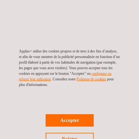
vous sentir plus sûr lors de l’entretien. Nous vous
recommandons de visiter les différentes rubriques de notre
web, ainsi que nos réseaux sociaux.
Nous sommes un groupe international, et l’anglais est donc
exigé pour la plupart des postes de travail. C’est une
compétence à évaluer.
Applus+ utilise des cookies propres et de tiers à des fins d’analyse,
Pour ce qui est du reste, soyez vous-même ! Nous adorons les
et afin de vous montrer de la publicité personnalisée en fonction d’un
personnes transparentes et qui s’unissent à l’équipe.
profil élaboré à partir de vos habitudes de navigation (par exemple,
les pages que vous avez visitées). Vous pouvez accepter tous les
cookies en appuyant sur le bouton "Accepter" ou
configurer ou
refuser leur utilisation
. Consultez notre
Politique de cookies
pour
plus d'informations.
Cela pourrait vous intéresser...
Opportunités d’emploi
Développement de talent
Accepter
Programme pour étudiants
Rejeter