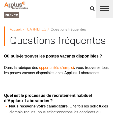
Fermer
DIVISION
le
LABORATORIES
FRANCE
panneau
des
divisions
CARRIÈRES
Accueil
Questions fréquentes
Questions fréquentes
Où puis-je trouver les postes vacants disponibles ?
Dans la rubrique des
opportunités d’emploi
, vous trouverez tous
les postes vacants disponibles chez Applus+ Laboratories.
Quel est le processus de recrutement habituel
d’Applus+ Laboratories ?
Nous recevons votre candidature.
Une fois les sollicitudes
d’emploi reçues, nous sélectionnerons les candidats qui