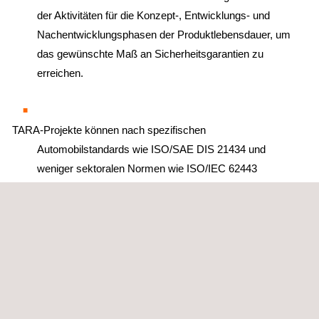
der Aktivitäten für die Konzept-, Entwicklungs- und
Nachentwicklungsphasen der Produktlebensdauer, um
das gewünschte Maß an Sicherheitsgarantien zu
erreichen.
TARA-Projekte können nach spezifischen
Automobilstandards wie ISO/SAE DIS 21434 und
weniger sektoralen Normen wie ISO/IEC 62443
durchgeführt werden, sogar mit benutzerdefinierten
TARA-Systemen (z. B. internen Anforderungen).
Auf den Kundenbedarf zugeschnittene
Sicherheitsbewertungen
Wir können den Evaluierungsaufwand entsprechend dem