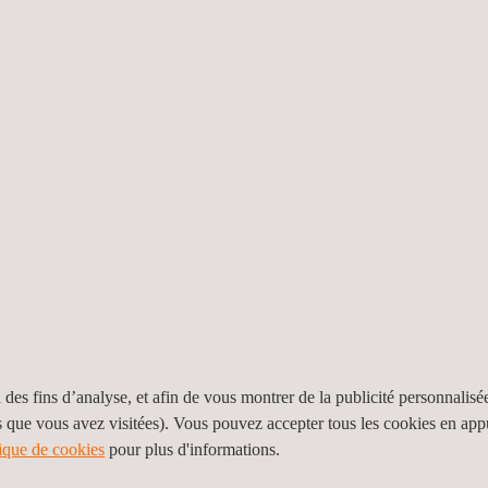
 du déviateur et des becs pivotants
ormes applicables, notamment :
ionnels
 des fins d’analyse, et afin de vous montrer de la publicité personnalisé
nous testons également d'autres accessoires pour les robinets :
s que vous avez visitées). Vous pouvez accepter tous les cookies en ap
tique de cookies
pour plus d'informations.