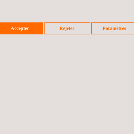
ie sanitaire depuis plus de 25 ans. Nous avons testé des milliers de p
Accepter
Rejeter
Paramètres
ion.
nt les coûts liés à une qualité médiocre et aux incidents après-vente.
t internationales.