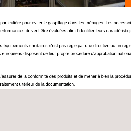
 particulière pour éviter le gaspillage dans les ménages. Les accessoi
rformances doivent être évaluées afin d'identifier leurs caractéristique
 équipements sanitaires n'est pas régie par une directive ou un règ
 européens disposent de leur propre procédure d'approbation nationa
'assurer de la conformité des produits et de mener à bien la procédur
 traitement ultérieur de la documentation.
025 pour les essais de raccords sanitaires afin de vérifier leurs pe