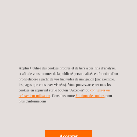
spectromètres stationnaires et mobiles équipés de la
technologie OES garantit que nous pouvons répondre à
vos besoins d'analyse, que ce soit dans notre
laboratoire ou sur votre site.
Grande précision sur toutes les plages de
concentration
: Avec une vaste gamme de
programmes analytiques, nous pouvons déterminer
presque toutes les plages de concentration avec une
Applus+ utilise des cookies propres et de tiers à des fins d’analyse,
et afin de vous montrer de la publicité personnalisée en fonction d’un
grande précision, garantissant l'intégrité de vos
profil élaboré à partir de vos habitudes de navigation (par exemple,
matériaux.
les pages que vous avez visitées). Vous pouvez accepter tous les
cookies en appuyant sur le bouton "Accepter" ou
configurer ou
Capacité d'analyse sur site
: Nos laboratoires mobiles
refuser leur utilisation
. Consultez notre
Politique de cookies
pour
offrent la flexibilité d'effectuer des analyses sur votre
plus d'informations.
site, minimisant les interruptions et accélérant le
processus de test.
Engagement envers la qualité et la sécurité
: Nous
comprenons l'importance cruciale de la traçabilité et de
Accepter