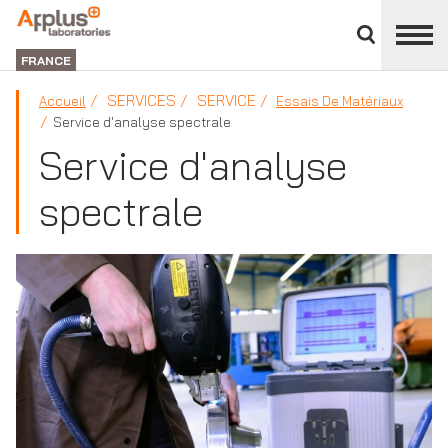
Fermer
DIVISION
le
LABORATORIES
FRANCE
panneau
des
SERVICES
SERVICE
Accueil
Essais De Matériaux
divisions
Service d'analyse spectrale
Service d'analyse
spectrale