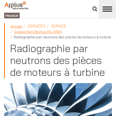
Fermer
DIVISION
le
LABORATORIES
FRANCE
panneau
des
SERVICES
SERVICE
Accueil
divisions
Essais Non Destructifs (END)
Radiographie par neutrons des pièces de moteurs à turbine
Radiographie par
neutrons des pièces
de moteurs à turbine