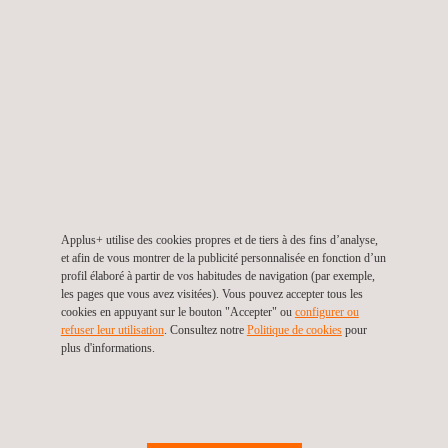
défense.
Notre dévouement garantit que nous répondons aux
normes de certification END les plus élevées, réaffirmant
ainsi notre position de leader dans ce domaine.
POURQUOI CHOISIR APPLUS+ LABORATORIES
POUR ESSAYER DES PIÈCES DE MOTEURS À
TURBINE PAR RADIOGRAPHIE NEUTRONIQUE ?
Applus+ Laboratories est à la pointe de la radiographie
Applus+ utilise des cookies propres et de tiers à des fins d’analyse,
neutronique et est réputé pour ses services END avancés
et afin de vous montrer de la publicité personnalisée en fonction d’un
profil élaboré à partir de vos habitudes de navigation (par exemple,
dans le monde entier. Nos installations de pointe
les pages que vous avez visitées). Vous pouvez accepter tous les
desservent une clientèle diversifiée dans les secteurs de
cookies en appuyant sur le bouton "Accepter" ou
configurer ou
refuser leur utilisation
. Consultez notre
Politique de cookies
pour
l'aérospatiale, de la défense et des explosifs, garantissant
plus d'informations.
la conformité avec les normes de certification END les plus
élevées. Notre attachement à l'excellence est évident dans
notre formation complète des radiographes et dans nos