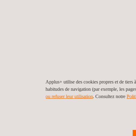
Ardoise et p
EN 12326-1
revêtements
Responsabilités du fabricant :
Effectuer des essais de type (TT) pour caractéri
résistance au feu, le poids, la dureté, la résilien
Mettre en œuvre le contrôle de la production en
Effectuer le marquage CE du produit et délivrer
Responsabilités de l'organisme notifié, le cas 
Effectuer l'essai de type (uniquement applicabl
Applus+ utilise des cookies propres et de tiers à
Effectuer l'inspection initiale, l'évaluation et l'
habitudes de navigation (par exemple, les page
Effectuer les inspections annuelles de supervisio
ou refuser leur utilisation
. Consultez notre
Poli
Documents de marquage CE :
Rapport d'essai (NB pour le système 3).
Certificat de contrôle de la production en usine 
Déclaration de performance (fabricant).