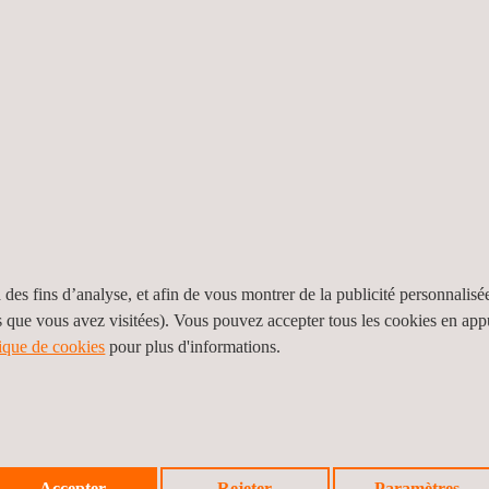
roduits en pierre pour toitures et
 discontinus. Spécification du produit
ser ses propriétés, telles que : l'apparence, les structures, la conduc
ce, la porosité et l'absorption, l'érosion, la densité, etc.
 usine (FPC) dans le centre de production.
 la déclaration de performance.
échéant :
e dans le système 3).
 des fins d’analyse, et afin de vous montrer de la publicité personnalisé
acceptation du CPF (facultatif, sauf dans le système 2+).
s que vous avez visitées). Vous pouvez accepter tous les cookies en ap
n et d'évaluation (facultatif, sauf dans le système 2+).
tique de cookies
pour plus d'informations.
(NB, facultatif sauf dans le système 2+).
Accepter
Rejeter
Paramètres