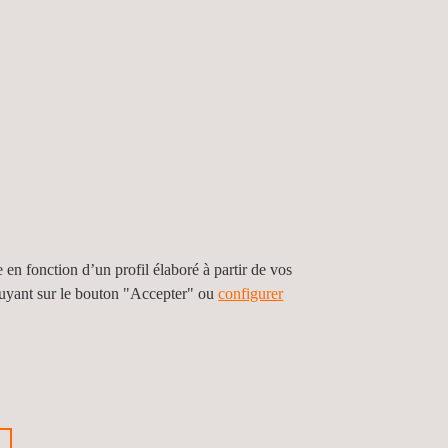
tivité thermique, la résistance mécanique et la
e en fonction d’un profil élaboré à partir de vos
puyant sur le bouton "Accepter" ou
configurer