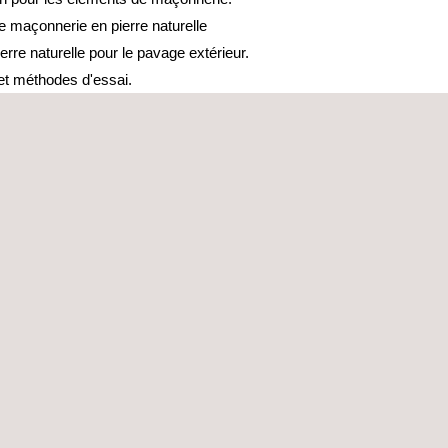
 maçonnerie en pierre naturelle
erre naturelle pour le pavage extérieur.
et méthodes d'essai.
 pierre naturelle pour le pavage extérieur.
et méthodes d'essai
relle. Blocs bruts. Exigences
relle. Blocs bruts. Exigences
relle. Dalles brutes. Exigences
 pierre naturelle. Dalles pour revêtement.
pierre naturelle. Dalles modulaires.
pierre naturelle. Dalles pour sols et
Exigences
 pierre naturelle. Ouvrages en pierre de
ences