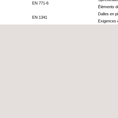
EN 771-6
Éléments de
Dalles en pi
EN 1341
Exigences 
Bordures en
EN 1342
Exigences 
EN 1343
Pierre natu
EN 1467
Pierre natu
EN 1468
Pierre natu
Produits en
EN 1469
Exigences
Produits en 
EN 12057
Exigences
Produits en 
EN 12058
escaliers. 
Produits en
EN 12059
taille. Exig