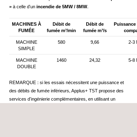
»
à celle d'un
incendie de 5MW / 8MW
.
MACHINES À
Débit de
Débit de
Puissance 
FUMÉE
fumée m³/min
fumée m³/s
compa
MACHINE
580
9,66
2-3
SIMPLE
MACHINE
1460
24,32
5-8
DOUBLE
REMARQUE : si les essais nécessitent une puissance et
des débits de fumée inférieurs, Applus+ TST propose des
services d'ingénierie complémentaires, en utilisant un
calcul validé avec un essai de production de fumée
inférieur.
POURQUOI CHOISIR APPLUS+ TST POUR LES
ESSAIS DE MACHINES À FUMÉE CHAUDE PROPRE ?