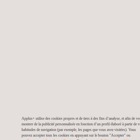
une puissance ou un débit de fumée plus élevé, notre
service d'ingénierie peut générer un calcul à l'échelle, en
le validant avec un essai de production de fumée plus
faible.
Avantage
: nos essais et simulations aident les
exploitants et les concessionnaires à se conformer à la
législation sur les tunnels qui impose notamment la
réalisation de simulations réalistes. Dans le domaine du
bâtiment et de l'industrie, nous collaborons avec les
services de prévention des incendies et les autorités
pour valider les projets de performance.
Applus+ utilise des cookies propres et de tiers à des fins d’analyse, et afin de v
montrer de la publicité personnalisée en fonction d’un profil élaboré à partir de 
habitudes de navigation (par exemple, les pages que vous avez visitées). Vous
pouvez accepter tous les cookies en appuyant sur le bouton "Accepter" ou