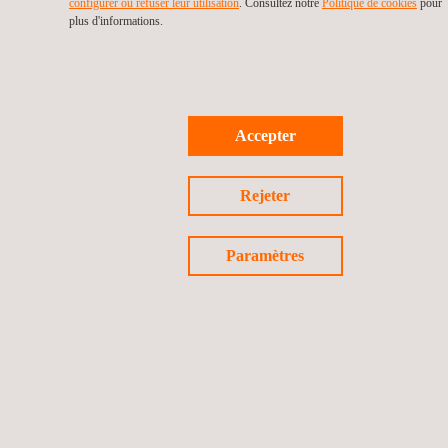
configurer ou refuser leur utilisation
. Consultez notre
Politique de cookies
pour
plus d'informations.
CONTACTEZ-NOUS
Accepter
Restons connectés
Rejeter
Paramètres
©2026 Applus+
Politique de confidentialité
Politique de cookies