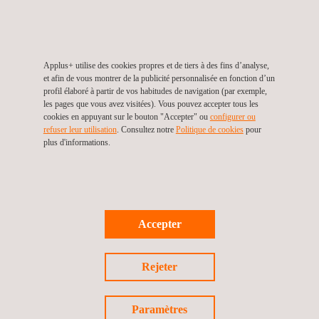
MIL-STD-461 (RS103)
Les normes
automobiles
, comme celles du groupe PSA,
Applus+ utilise des cookies propres et de tiers à des fins d’analyse,
qui fait maintenant partie de Stellantis, exigent de leurs
et afin de vous montrer de la publicité personnalisée en fonction d’un
fournisseurs qu'ils essaient l'immunité aux rayonnements
profil élaboré à partir de vos habitudes de navigation (par exemple,
les pages que vous avez visitées). Vous pouvez accepter tous les
des composants en utilisant la méthode de réverbération.
cookies en appuyant sur le bouton "Accepter" ou
configurer ou
D'autres constructeurs comme Ford ou General Motors
refuser leur utilisation
. Consultez notre
Politique de cookies
pour
plus d'informations.
acceptent également cette méthode car elle offre une
meilleure reproductibilité des problèmes d'immunité. Elle
permet ainsi d'éviter l'incertitude que produisent les
antennes à gain élevé lors des essais dans les chambres
semi-anéchoïques automobiles.
Accepter
PSA B21 7110 (EQ/IR 06)
FMC 1278 (RI 114)
Rejeter
GMW3097 (3.4.3)
Paramètres