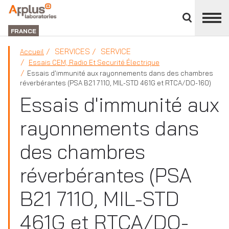
Fermer
DIVISION
le
LABORATORIES
FRANCE
panneau
des
SERVICES
SERVICE
Accueil
divisions
Essais CEM, Radio Et Securité Électrique
Essais d'immunité aux rayonnements dans des chambres
réverbérantes (PSA B21 7110, MIL-STD 461G et RTCA/DO-160)
Essais d'immunité aux
rayonnements dans
des chambres
réverbérantes (PSA
B21 7110, MIL-STD
461G et RTCA/DO-