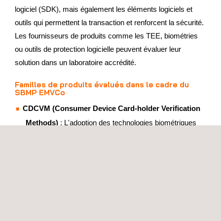
logiciel (SDK), mais également les éléments logiciels et
outils qui permettent la transaction et renforcent la sécurité.
Les fournisseurs de produits comme les TEE, biométries
ou outils de protection logicielle peuvent évaluer leur
solution dans un laboratoire accrédité.
Familles de produits évalués dans le cadre du
SBMP EMVCo
CDCVM (Consumer Device Card-holder Verification
Methods)
: L'adoption des technologies biométriques
(empreintes digitales, reconnaissance faciale,
reconnaissance d'iris) a permis d'offrir une alternative
au code PIN. En certifiant leurs solutions, les
fournisseurs de biométrie facilitent le processus de
certification pour les applications de paiement
fonctionnant sur des appareils mobiles.
TEE (Trusted Execution Environment)
: Les