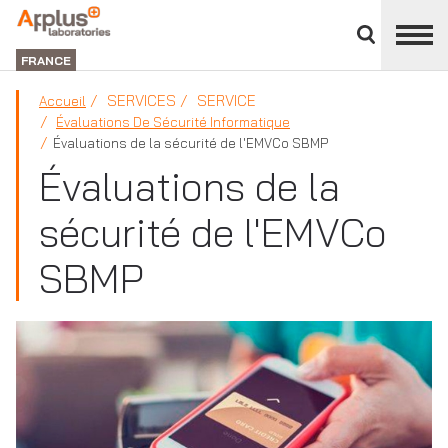
Fermer
DIVISION
le
LABORATORIES
FRANCE
panneau
des
SERVICES
SERVICE
Accueil
divisions
Évaluations De Sécurité Informatique
Évaluations de la sécurité de l'EMVCo SBMP
Évaluations de la
sécurité de l'EMVCo
SBMP