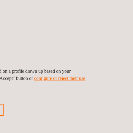
der strengen Industrievorschriften.
hiedene Anwendungen in der Luft- und Raumfahrt,
alität, Zuverlässigkeit und Leistungsfähigkeit
ed on a profile drawn up based on your
tzenleistungen in der
"Accept" button or
configure or reject their use
n, wie unsere
hochmodernen