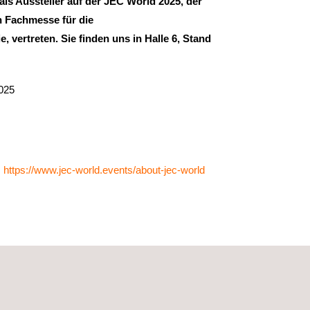
als Aussteller auf der JEC World 2025, der
n Fachmesse für die
, vertreten. Sie finden uns in Halle 6, Stand
025
:
https://www.jec-world.events/about-jec-world
s+ Rescoll
unsere umfassenden
Prüflösungen
rialanalyse vorstellen werden.