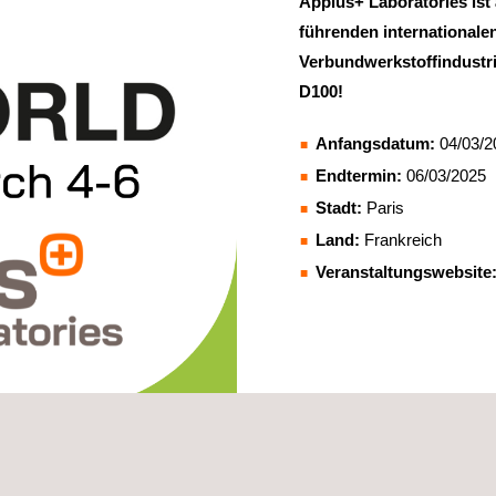
Applus+ Laboratories ist 
führenden internationale
Verbundwerkstoffindustrie
D100!
Anfangsdatum:
04/03/2
Endtermin:
06/03/2025
Stadt:
Paris
Land:
Frankreich
Veranstaltungswebsite
ere Experten von
Applus+ Laboratories, Applus+ IMA, und Applu
nen digitalen Technologien
für das Datenmanagement und die Mate