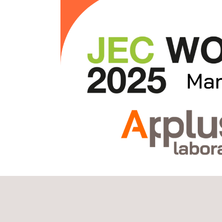
Besuchen Sie uns in
Halle 6 Stand D100
, wo uns
für Verbungwerstoffe sowie unsere hochmoder