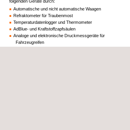
folgenden Geräte durch:
Automatische und nicht automatische Waagen
Refraktometer für Traubenmost
Temperaturdatenlogger und Thermometer
AdBlue- und Kraftstoffzapfsäulen
Analoge und elektronische Druckmessgeräte für
Fahrzeugreifen
KALIBRIERUNG
Applus+ LEM bietet Kalibrierungsdienste für die folgenden
Größenordnungen an:
Volumen (Gefäße)