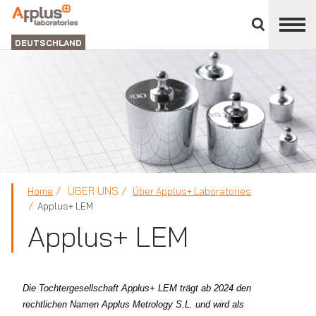
Bereich
schließen
ABTEILUNG
LABORATORIEN
DEUTSCHLAND
ÜBER UNS
Home
Über Applus+ Laboratories
Applus+ LEM
Applus+ LEM
Die Tochtergesellschaft Applus+ LEM trägt ab 2024 den
rechtlichen Namen Applus Metrology S.L. und wird als