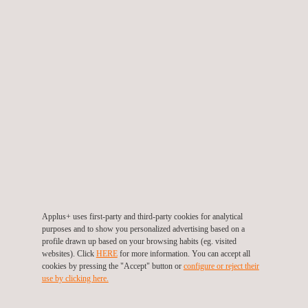
Masse (Waagen und Wiegeeinrichtungen)
INBETRIEBNAHME VON GERÄTEN
Applus+ LEM ist eine von der Europäischen Union
notifizierte Stelle (NB 0962) - NANDO.
Applus+ uses first-party and third-party cookies for analytical
Vor ihrer Markteinführung bewertet sie die Konformität der
purposes and to show you personalized advertising based on a
profile drawn up based on your browsing habits (eg. visited
folgenden Messgeräte mit den europäischen
websites). Click
HERE
for more information. You can accept all
Rechtsvorschriften im Bereich des Messwesens:
cookies by pressing the "Accept" button or
configure or reject their
Automatische Waagen. Modul F/F1.
use by clicking here.
Nichtselbsttätige Waagen. Modul F/F1/G.