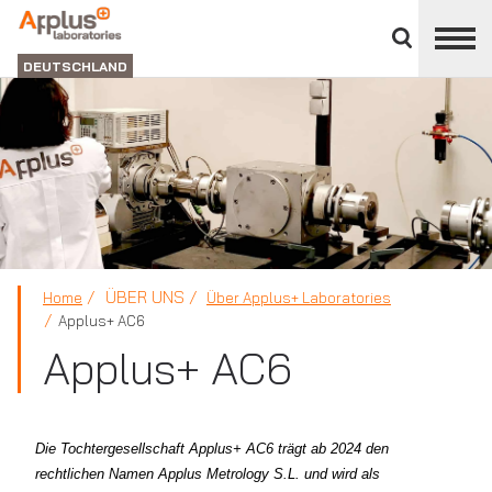
Bereich
schließen
ABTEILUNG
LABORATORIEN
DEUTSCHLAND
ÜBER UNS
Home
Über Applus+ Laboratories
Applus+ AC6
Applus+ AC6
Die Tochtergesellschaft Applus+ AC6 trägt ab 2024 den
rechtlichen Namen Applus Metrology S.L. und wird als