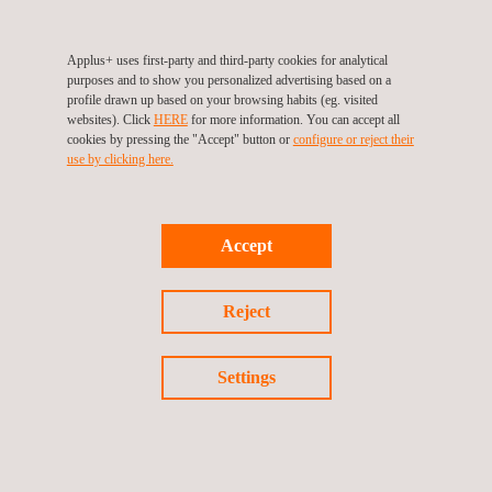
Applus+ uses first-party and third-party cookies for analytical
purposes and to show you personalized advertising based on a
profile drawn up based on your browsing habits (eg. visited
websites). Click
HERE
for more information. You can accept all
cookies by pressing the "Accept" button or
configure or reject their
use by clicking here.
Accept
Reject
Settings